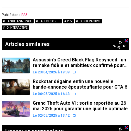
Publié dans
PS5
.
BANDE-ANNONCE
DATE DE SORTIE
PS5
IO INTERACTIVE
IO INTERACTIVE
Articles similaires
Assassin’s Creed Black Flag Resynced : un
remake fidèle et ambitieux confirmé pour
juillet sur PS5
Le 23/04/2026 à 19:39
|
Rockstar dégaine enfin une nouvelle
bande-annonce époustouflante pour GTA 6
Le 06/05/2025 à 16:43
|
Grand Theft Auto VI : sortie reportée au 26
mai 2026 pour garantir une qualité optimale
Le 02/05/2025 à 13:42
|
Laisser un commentaire