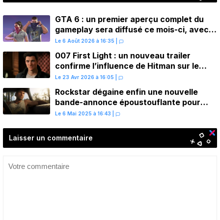
GTA 6 : un premier aperçu complet du
gameplay sera diffusé ce mois-ci, avec
une avant-première sur Netflix
Le 6 Août 2026 à 16:35
|
007 First Light : un nouveau trailer
confirme l’influence de Hitman sur le
gameplay
Le 23 Avr 2026 à 16:05
|
Rockstar dégaine enfin une nouvelle
bande-annonce époustouflante pour
GTA 6
Le 6 Mai 2025 à 16:43
|
Laisser un commentaire