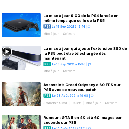
La mise à jour 9.00 de la PS4 lancée en
même temps que celle de la PS5
PS4
Le 15 Sep 2021 à 15:44
|
Mise à jour
Software
La mise à jour qui ajoute l’extension SSD de
la PS5 peut être téléchargée dès
maintenant
PS5
Le 15 Sep 2021 à 15:43
|
Mise à jour
Software
Assassin’s Creed Odyssey à 60 FPS sur
PS5 avec ce nouveau patch
PS5
Le 23 Août 2021 à 19:08
|
Assassin's Creed
Ubisoft
Mise à jour
Software
Rumeur : GTA 5 en 4K et à 60 images par
seconde sur PS5
PS5
Le 10 Août 2021 à 18:11
|