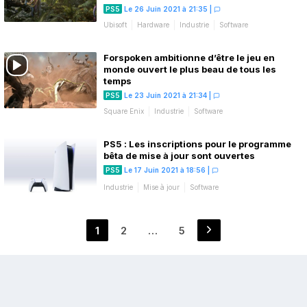
PS5
Le 26 Juin 2021 à 21:35
|
Ubisoft
Hardware
Industrie
Software
Forspoken ambitionne d’être le jeu en
monde ouvert le plus beau de tous les
temps
PS5
Le 23 Juin 2021 à 21:34
|
Square Enix
Industrie
Software
PS5 : Les inscriptions pour le programme
bêta de mise à jour sont ouvertes
PS5
Le 17 Juin 2021 à 18:56
|
Industrie
Mise à jour
Software
Pagination
1
2
…
5
Page
Page
Page
des
publications