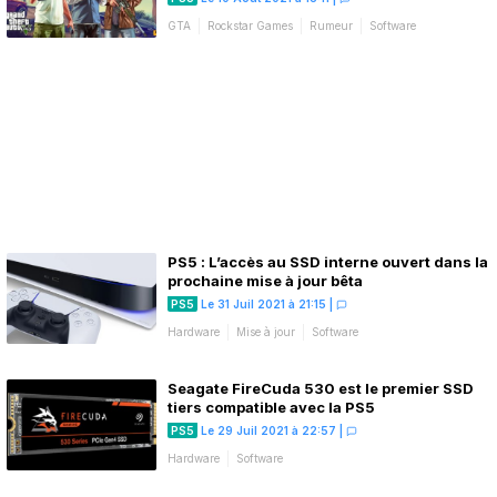
GTA
Rockstar Games
Rumeur
Software
PS5 : L’accès au SSD interne ouvert dans la
prochaine mise à jour bêta
PS5
Le 31 Juil 2021 à 21:15
|
Hardware
Mise à jour
Software
Seagate FireCuda 530 est le premier SSD
tiers compatible avec la PS5
PS5
Le 29 Juil 2021 à 22:57
|
Hardware
Software