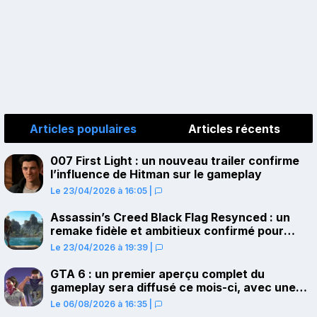
Articles populaires
Articles récents
007 First Light : un nouveau trailer confirme
l’influence de Hitman sur le gameplay
Le 23/04/2026 à 16:05
|
Assassin’s Creed Black Flag Resynced : un
remake fidèle et ambitieux confirmé pour
juillet sur PS5
Le 23/04/2026 à 19:39
|
GTA 6 : un premier aperçu complet du
gameplay sera diffusé ce mois-ci, avec une
avant-première sur Netflix
Le 06/08/2026 à 16:35
|