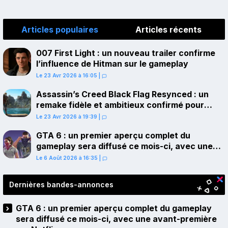
Articles populaires
Articles récents
007 First Light : un nouveau trailer confirme
l’influence de Hitman sur le gameplay
Le 23 Avr 2026 à 16:05
|
Assassin’s Creed Black Flag Resynced : un
remake fidèle et ambitieux confirmé pour
juillet sur PS5
Le 23 Avr 2026 à 19:39
|
GTA 6 : un premier aperçu complet du
gameplay sera diffusé ce mois-ci, avec une
avant-première sur Netflix
Le 6 Août 2026 à 16:35
|
Dernières bandes-annonces
GTA 6 : un premier aperçu complet du gameplay
sera diffusé ce mois-ci, avec une avant-première