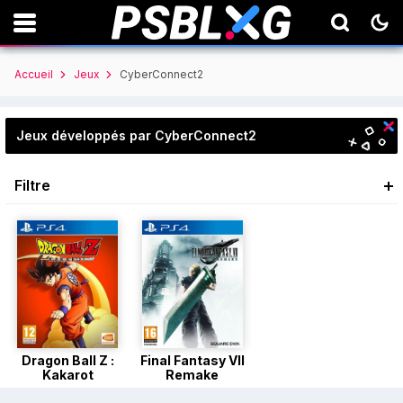
Accueil
Jeux
CyberConnect2
Jeux développés par CyberConnect2
Filtre
Dragon Ball Z :
Final Fantasy VII
Kakarot
Remake