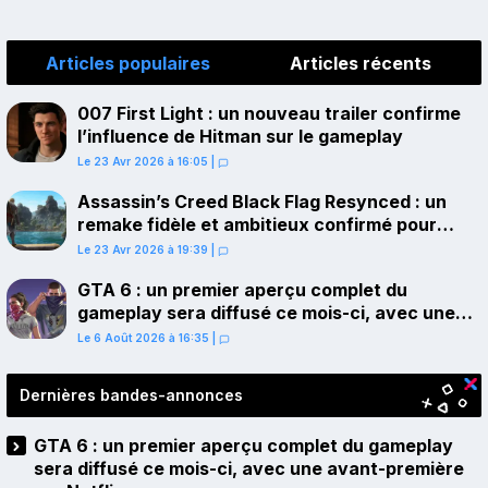
Articles populaires
Articles récents
007 First Light : un nouveau trailer confirme
l’influence de Hitman sur le gameplay
Le 23 Avr 2026 à 16:05
|
Assassin’s Creed Black Flag Resynced : un
remake fidèle et ambitieux confirmé pour
juillet sur PS5
Le 23 Avr 2026 à 19:39
|
GTA 6 : un premier aperçu complet du
gameplay sera diffusé ce mois-ci, avec une
avant-première sur Netflix
Le 6 Août 2026 à 16:35
|
Dernières bandes-annonces
GTA 6 : un premier aperçu complet du gameplay
sera diffusé ce mois-ci, avec une avant-première