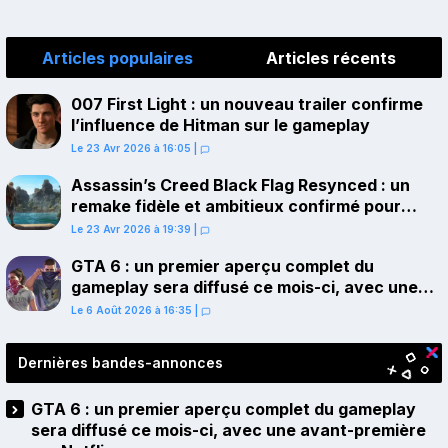
Articles populaires
Articles récents
007 First Light : un nouveau trailer confirme
l’influence de Hitman sur le gameplay
Le 23 Avr 2026 à 16:05
|
Assassin’s Creed Black Flag Resynced : un
remake fidèle et ambitieux confirmé pour
juillet sur PS5
Le 23 Avr 2026 à 19:39
|
GTA 6 : un premier aperçu complet du
gameplay sera diffusé ce mois-ci, avec une
avant-première sur Netflix
Le 6 Août 2026 à 16:35
|
Dernières bandes-annonces
GTA 6 : un premier aperçu complet du gameplay
sera diffusé ce mois-ci, avec une avant-première