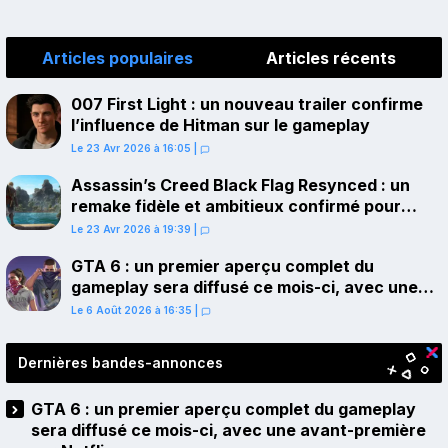
Articles populaires
Articles récents
007 First Light : un nouveau trailer confirme
l’influence de Hitman sur le gameplay
Le 23 Avr 2026 à 16:05
|
Assassin’s Creed Black Flag Resynced : un
remake fidèle et ambitieux confirmé pour
juillet sur PS5
Le 23 Avr 2026 à 19:39
|
GTA 6 : un premier aperçu complet du
gameplay sera diffusé ce mois-ci, avec une
avant-première sur Netflix
Le 6 Août 2026 à 16:35
|
Dernières bandes-annonces
GTA 6 : un premier aperçu complet du gameplay
sera diffusé ce mois-ci, avec une avant-première