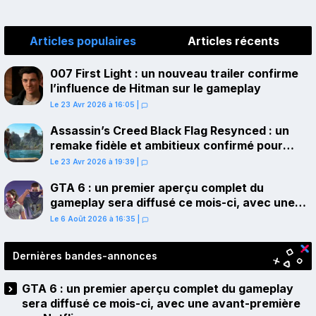
Articles populaires
Articles récents
007 First Light : un nouveau trailer confirme
l’influence de Hitman sur le gameplay
Le 23 Avr 2026 à 16:05
|
Assassin’s Creed Black Flag Resynced : un
remake fidèle et ambitieux confirmé pour
juillet sur PS5
Le 23 Avr 2026 à 19:39
|
GTA 6 : un premier aperçu complet du
gameplay sera diffusé ce mois-ci, avec une
avant-première sur Netflix
Le 6 Août 2026 à 16:35
|
Dernières bandes-annonces
GTA 6 : un premier aperçu complet du gameplay
sera diffusé ce mois-ci, avec une avant-première