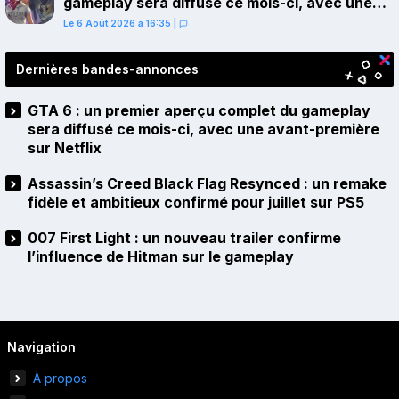
gameplay sera diffusé ce mois-ci, avec une
avant-première sur Netflix
Le 6 Août 2026 à 16:35
|
Dernières bandes-annonces
GTA 6 : un premier aperçu complet du gameplay
sera diffusé ce mois-ci, avec une avant-première
sur Netflix
Assassin’s Creed Black Flag Resynced : un remake
fidèle et ambitieux confirmé pour juillet sur PS5
007 First Light : un nouveau trailer confirme
l’influence de Hitman sur le gameplay
Navigation
À propos