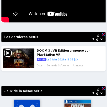
Les dernières actus
DOOM 3 : VR Edition annoncé sur
PlayStation VR
PS VR
Le 3 Mar 2021 à 19:35
|
Doom
Bethesda Softworks
Annonce
Bande-annonce
Navigation
des
articles
Jeux de la même série