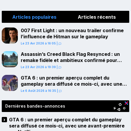
Articles populaires
Articles récents
007 First Light : un nouveau trailer confirme
l’influence de Hitman sur le gameplay
Le 23 Avr 2026 à 16:05
|
Assassin’s Creed Black Flag Resynced : un
remake fidèle et ambitieux confirmé pour
juillet sur PS5
Le 23 Avr 2026 à 19:39
|
GTA 6 : un premier aperçu complet du
gameplay sera diffusé ce mois-ci, avec une
avant-première sur Netflix
Le 6 Août 2026 à 16:35
|
Dernières bandes-annonces
GTA 6 : un premier aperçu complet du gameplay
sera diffusé ce mois-ci, avec une avant-première