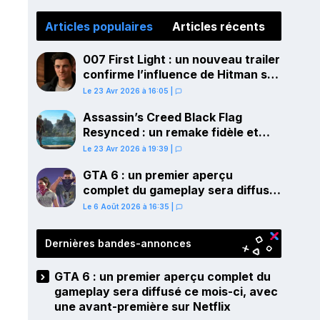
Articles populaires
Articles récents
007 First Light : un nouveau trailer
confirme l’influence de Hitman sur
le gameplay
Le 23 Avr 2026 à 16:05
|
Assassin’s Creed Black Flag
Resynced : un remake fidèle et
ambitieux confirmé pour juillet sur
Le 23 Avr 2026 à 19:39
|
PS5
GTA 6 : un premier aperçu
complet du gameplay sera diffusé
ce mois-ci, avec une avant-
Le 6 Août 2026 à 16:35
|
première sur Netflix
Dernières bandes-annonces
GTA 6 : un premier aperçu complet du
gameplay sera diffusé ce mois-ci, avec
une avant-première sur Netflix