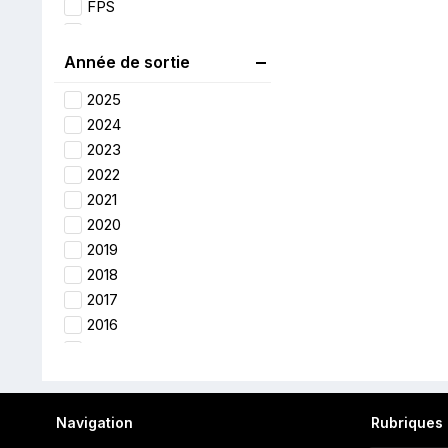
FPS
Gestion
Horreur
Année de sortie
Infiltration
2025
MMO
2024
MMORPG
2023
Plate-forme
2022
Puzzle-Game
2021
Roguelike
2020
RPG
2019
Shooter
2018
Simulation
2017
Sport
2016
Stratégie
2015
Survie
2014
Survival-Horror
2013
TPS
Navigation
Rubriques
2012