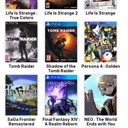
Life Is Strange :
Life Is Strange 2
Life Is Strange
True Colors
Tomb Raider
Shadow of the
Persona 4 : Golden
Tomb Raider
SaGa Frontier
Final Fantasy XIV :
NEO : The World
Remastered
A Realm Reborn
Ends with You