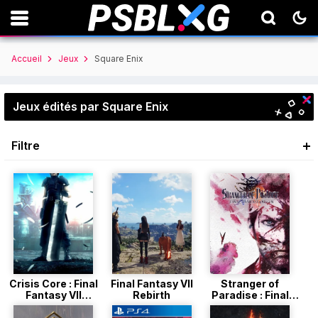
Accueil
Jeux
Square Enix
Jeux édités par Square Enix
Filtre
Crisis Core : Final
Final Fantasy VII
Stranger of
Fantasy VII
Rebirth
Paradise : Final
Reunion
Fantasy Origin