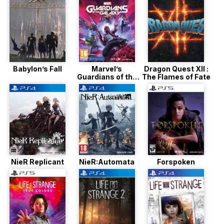
Babylon’s Fall
Marvel’s
Dragon Quest XII :
Guardians of the
The Flames of Fate
Galaxy
NieR Replicant
NieR:Automata
Forspoken