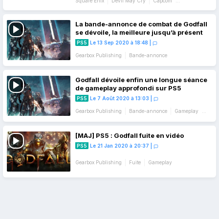
Square Enix
Devil May Cry
Capcom
Gearbox Publishing
Gameplay
La bande-annonce de combat de Godfall
se dévoile, la meilleure jusqu’à présent
PS5
Le 13 Sep 2020 à 18:48
|
Gearbox Publishing
Bande-annonce
Godfall dévoile enfin une longue séance
de gameplay approfondi sur PS5
PS5
Le 7 Août 2020 à 13:03
|
Gearbox Publishing
Bande-annonce
Gameplay
State of Play
[MAJ] PS5 : Godfall fuite en vidéo
PS5
Le 21 Jan 2020 à 20:37
|
Gearbox Publishing
Fuite
Gameplay
Navigation
des