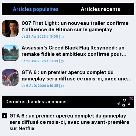
Articles populaires
Articles récents
007 First Light : un nouveau trailer confirme
l’influence de Hitman sur le gameplay
Le 23 Avr 2026 à 16:05
|
Assassin’s Creed Black Flag Resynced : un
remake fidèle et ambitieux confirmé pour
juillet sur PS5
Le 23 Avr 2026 à 19:39
|
GTA 6 : un premier aperçu complet du
gameplay sera diffusé ce mois-ci, avec une
avant-première sur Netflix
Le 6 Août 2026 à 16:35
|
Dernières bandes-annonces
GTA 6 : un premier aperçu complet du gameplay
sera diffusé ce mois-ci, avec une avant-première
sur Netflix