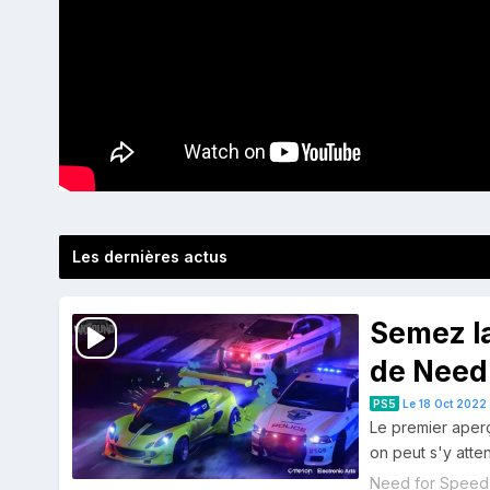
Les dernières actus
Semez l
de Need
PS5
Le 18 Oct 2022
Le premier ape
on peut s'y atte
Need for Speed