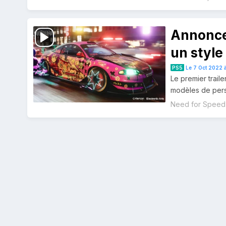
Annonce
un style
PS5
Le 7 Oct 2022 à
Le premier trail
modèles de pers
Need for Speed
Navigation
des
articles