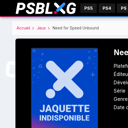
PS5
PS4
PS
Accueil
Jeux
Need for Speed Unbound
Nee
Plate
Éditeu
Dével
Série
Genre
Date d