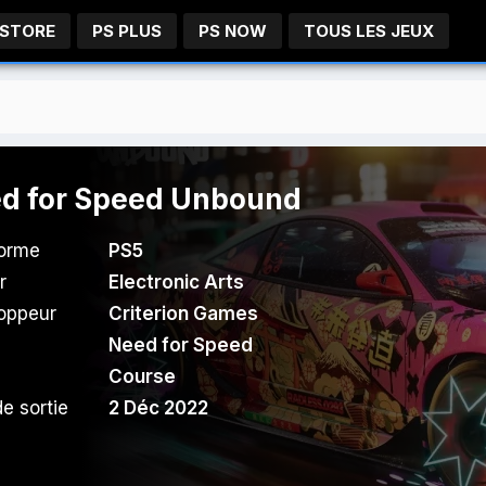
 STORE
PS PLUS
PS NOW
TOUS LES JEUX
d for Speed Unbound
forme
PS5
r
Electronic Arts
oppeur
Criterion Games
Need for Speed
Course
e sortie
2 Déc 2022