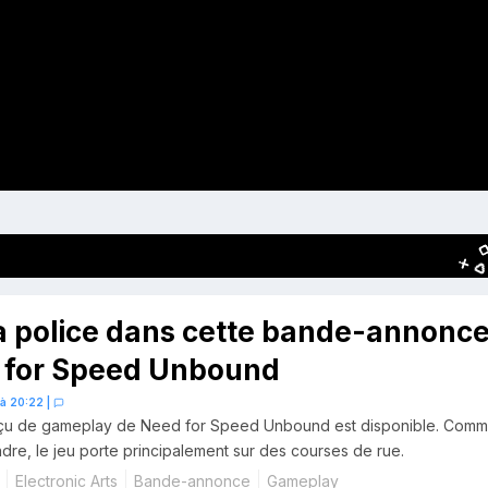
a police dans cette bande-annonc
 for Speed Unbound
 à 20:22
|
rçu de gameplay de Need for Speed Unbound est disponible. Com
ndre, le jeu porte principalement sur des courses de rue.
Electronic Arts
Bande-annonce
Gameplay