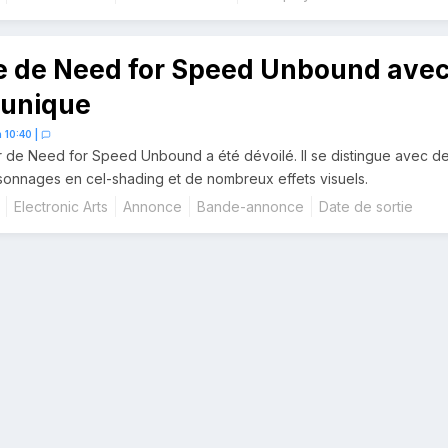
 de Need for Speed Unbound ave
 unique
 10:40
|
er de Need for Speed Unbound a été dévoilé. Il se distingue avec d
onnages en cel-shading et de nombreux effets visuels.
Electronic Arts
Annonce
Bande-annonce
Date de sortie