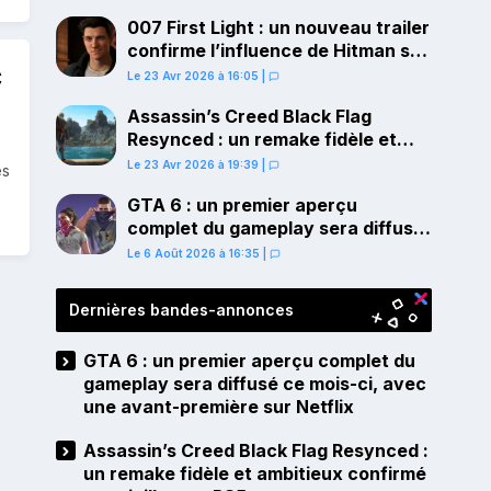
007 First Light : un nouveau trailer
confirme l’influence de Hitman sur
c
le gameplay
Le 23 Avr 2026 à 16:05
|
Assassin’s Creed Black Flag
Resynced : un remake fidèle et
ambitieux confirmé pour juillet sur
Le 23 Avr 2026 à 19:39
|
es
PS5
GTA 6 : un premier aperçu
complet du gameplay sera diffusé
ce mois-ci, avec une avant-
Le 6 Août 2026 à 16:35
|
première sur Netflix
Dernières bandes-annonces
GTA 6 : un premier aperçu complet du
gameplay sera diffusé ce mois-ci, avec
une avant-première sur Netflix
Assassin’s Creed Black Flag Resynced :
un remake fidèle et ambitieux confirmé