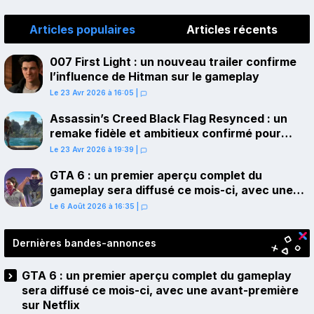
Articles populaires
Articles récents
007 First Light : un nouveau trailer confirme
l’influence de Hitman sur le gameplay
Le 23 Avr 2026 à 16:05
|
Assassin’s Creed Black Flag Resynced : un
remake fidèle et ambitieux confirmé pour
juillet sur PS5
Le 23 Avr 2026 à 19:39
|
GTA 6 : un premier aperçu complet du
gameplay sera diffusé ce mois-ci, avec une
avant-première sur Netflix
Le 6 Août 2026 à 16:35
|
Dernières bandes-annonces
GTA 6 : un premier aperçu complet du gameplay
sera diffusé ce mois-ci, avec une avant-première
sur Netflix