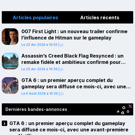
Articles populaires
Articles récents
007 First Light : un nouveau trailer confirme
l’influence de Hitman sur le gameplay
Le 23 Avr 2026 à 16:05
|
Assassin’s Creed Black Flag Resynced : un
remake fidèle et ambitieux confirmé pour
juillet sur PS5
Le 23 Avr 2026 à 19:39
|
GTA 6 : un premier aperçu complet du
gameplay sera diffusé ce mois-ci, avec une
avant-première sur Netflix
Le 6 Août 2026 à 16:35
|
Dernières bandes-annonces
GTA 6 : un premier aperçu complet du gameplay
sera diffusé ce mois-ci, avec une avant-première