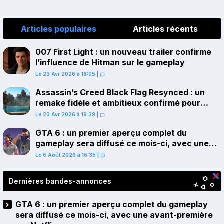
Articles populaires
Articles récents
007 First Light : un nouveau trailer confirme
l’influence de Hitman sur le gameplay
Le 23 Avr 2026 à 16:05
|
Assassin’s Creed Black Flag Resynced : un
remake fidèle et ambitieux confirmé pour
juillet sur PS5
Le 23 Avr 2026 à 19:39
|
GTA 6 : un premier aperçu complet du
gameplay sera diffusé ce mois-ci, avec une
avant-première sur Netflix
Le 6 Août 2026 à 16:35
|
Dernières bandes-annonces
GTA 6 : un premier aperçu complet du gameplay
sera diffusé ce mois-ci, avec une avant-première