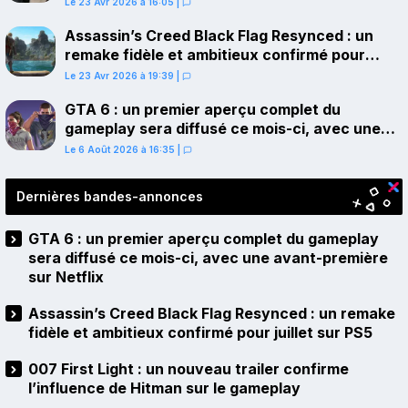
Le 23 Avr 2026 à 16:05
|
Assassin’s Creed Black Flag Resynced : un
remake fidèle et ambitieux confirmé pour
juillet sur PS5
Le 23 Avr 2026 à 19:39
|
GTA 6 : un premier aperçu complet du
gameplay sera diffusé ce mois-ci, avec une
avant-première sur Netflix
Le 6 Août 2026 à 16:35
|
Dernières bandes-annonces
GTA 6 : un premier aperçu complet du gameplay
sera diffusé ce mois-ci, avec une avant-première
sur Netflix
Assassin’s Creed Black Flag Resynced : un remake
fidèle et ambitieux confirmé pour juillet sur PS5
007 First Light : un nouveau trailer confirme
l’influence de Hitman sur le gameplay