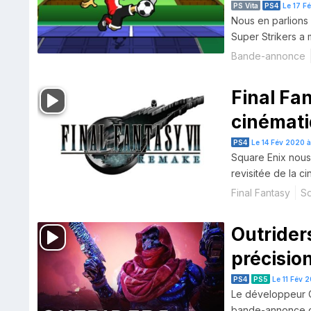
PS Vita
PS4
Le 17 F
Nous en parlions 
Super Strikers a 
Bande-annonce
Final Fa
cinémati
PS4
Le 14 Fév 2020 à
Square Enix nous
revisitée de la c
Final Fantasy
Sq
Outriders
précisio
PS4
PS5
Le 11 Fév 
Le développeur C
bande-annonce qu