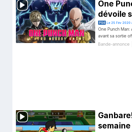
One Pun
PS4
Le 25 Fév 2020 
One Punch Man: 
avant sa sortie o
et PC.
Bande-annonce
Ganbare!
semaine 