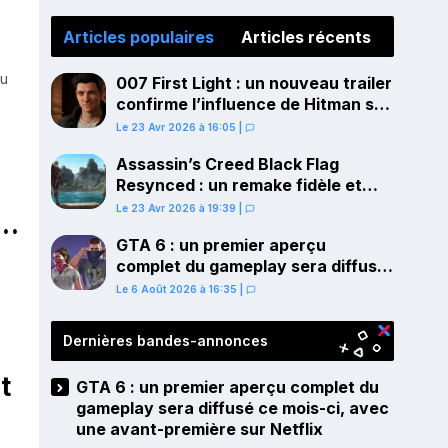
Articles populaires
Articles récents
du
007 First Light : un nouveau trailer
confirme l’influence de Hitman sur
le gameplay
Le 23 Avr 2026 à 16:05
|
Assassin’s Creed Black Flag
Resynced : un remake fidèle et
ambitieux confirmé pour juillet sur
Le 23 Avr 2026 à 19:39
|
e
PS5
GTA 6 : un premier aperçu
complet du gameplay sera diffusé
ce mois-ci, avec une avant-
Le 6 Août 2026 à 16:35
|
première sur Netflix
Dernières bandes-annonces
t
GTA 6 : un premier aperçu complet du
gameplay sera diffusé ce mois-ci, avec
une avant-première sur Netflix