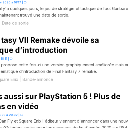
év 2020 à 16:17
|
il y'a quelques jours, le jeu de stratégie et tactique de foot Ganbare
maintenant trouvé une date de sortie.
Date de sortie
ntasy VII Remake dévoile sa
que d’introduction
 18:11
|
 propose cette fois-ci une version graphiquement améliorée mais a
inématique d’introduction de Final Fantasy 7 remake.
uare Enix
Bande-annonce
 aussi sur PlayStation 5 ! Plus de
ns en vidéo
2020 à 20:02
|
an Fly et Square Enix l'éditeur viennent d'annoncer dans une nouv
'Outriders sortira pour les vacances de fin d'année 2020 sur PS4