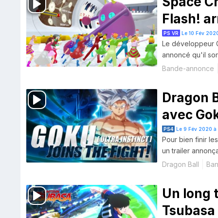
Space Ch
Flash! ar
PS VR
Le 10 Fév 2020
Le développeur G
annoncé qu'il sor
Bande-annonce
Dragon Ba
avec Goku
PS4
Le 9 Fév 2020 à
Pour bien finir l
un trailer annonç
Dragon Ball
Ban
Un long 
Tsubasa 