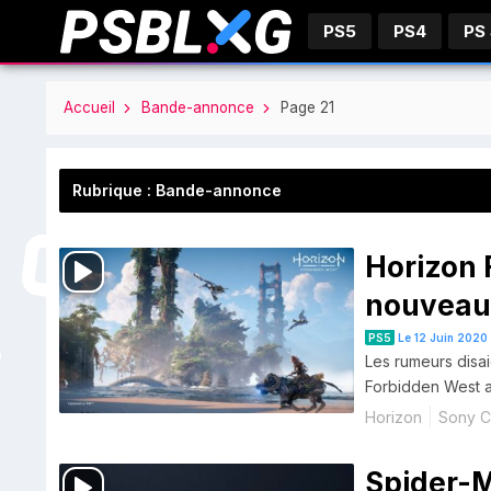
PS5
PS4
PS
Accueil
Bande-annonce
Page 21
Rubrique : Bande-annonce
Horizon 
nouveau
premièr
PS5
Le 12 Juin 2020
Les rumeurs disai
Forbidden West ar
Horizon
Sony C
Spider-M