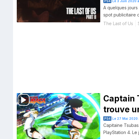
PS4
Le 3 Juin 2020 à
A quelques jours 
spot publicitaire
The Last of Us
Captain 
trouve u
PS4
Le 27 Mai 2020 
Capitaine Tsubas
PlayStation 4. Le