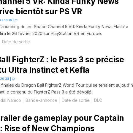
annel 5 VR: Kinda Funky News
rive bientôt sur PS VR
 à 10:19
|
rounding du jeu Space Channel 5 VR: Kinda Funky News Flash! a
tira le 26 février 2020 sur PlayStation VR en Europe.
Date de sortie
ll FighterZ : le Pass 3 se précise
 Ultra Instinct et Kefla
 20:38
|
es finales du Dragon Ball FighterZ World Tour qui se tenaient aujoud'h
ant le contenu du FighterZ Pass 3 a été dévoilé.
dai Namco
Bande-annonce
Date de sortie
DLC
trailer de gameplay pour Captain
: Rise of New Champions