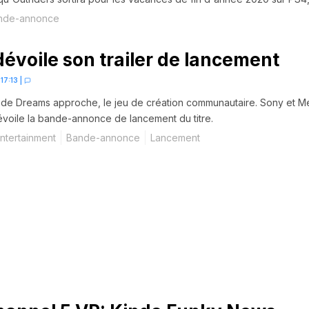
e et Xbox Series X.
nde-annonce
évoile son trailer de lancement
 17:13
|
e de Dreams approche, le jeu de création communautaire. Sony et M
voile la bande-annonce de lancement du titre.
ntertainment
Bande-annonce
Lancement