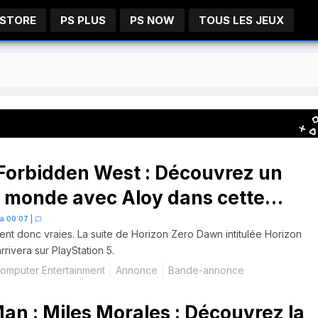
 STORE
PS PLUS
PS NOW
TOUS LES JEUX
Forbidden West : Découvrez un
 monde avec Aloy dans cette
e bande-annonce
 à 00:07
|
ent donc vraies. La suite de Horizon Zero Dawn intitulée Horizon
rivera sur PlayStation 5.
omputer Entertainment
Annonce
Bande-annonce
an : Miles Morales : Découvrez la