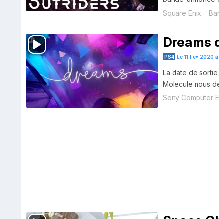
PS5, PC, Xbox On
Square Enix
Ba
Dreams d
PS4
Le 11 Fév 2020 à
La date de sorti
Molecule nous dé
Sony Computer E