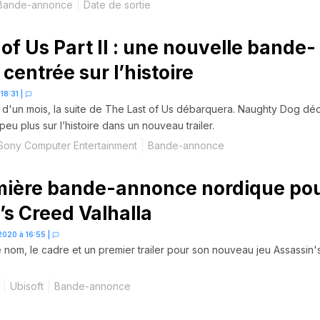
e 28 août.
Bande-annonce
Date de sortie
of Us Part II : une nouvelle bande-
centrée sur l’histoire
18:31
|
 d'un mois, la suite de The Last of Us débarquera. Naughty Dog dé
peu plus sur l’histoire dans un nouveau trailer.
Sony Computer Entertainment
Bande-annonce
mière bande-annonce nordique po
’s Creed Valhalla
2020 à 16:55
|
e nom, le cadre et un premier trailer pour son nouveau jeu Assassin'
Ubisoft
Bande-annonce