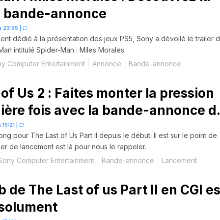
e bande-annonce
 à 23:55
|
nt dédié à la présentation des jeux PS5, Sony a dévoilé le trailer 
an intitulé Spider-Man : Miles Morales.
y Computer Entertainment
Annonce
Bande-annonce
of Us 2 : Faites monter la pression
ière fois avec la bande-annonce d
nt
 19:21
|
ng pour The Last of Us Part II depuis le début. Il est sur le point de
iler de lancement est là pour nous le rappeler.
Sony Computer Entertainment
Bande-annonce
Lancement
 de The Last of us Part II en CGI es
bsolument