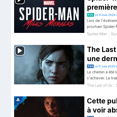
premièr
PS5
Le 11 Juin 2020
Lors de l'événeme
prochain Spider-M
Spider-Man
Son
The Last 
une dern
lanceme
PS4
Le 11 Juin 2020 à
Le chemin a été lo
s'achever. Le tra
The Last of Us
Cette pub
à voir a