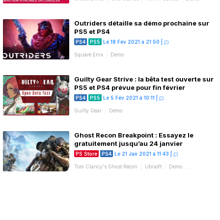
Outriders détaille sa démo prochaine sur
PS5 et PS4
PS4
PS5
Le 18 Fév 2021 à 21:50
|
Square Enix
Demo
Guilty Gear Strive : la bêta test ouverte sur
PS5 et PS4 prévue pour fin février
PS4
PS5
Le 5 Fév 2021 à 10:11
|
Guilty Gear
Demo
Ghost Recon Breakpoint : Essayez le
gratuitement jusqu’au 24 janvier
PS Store
PS4
Le 21 Jan 2021 à 11:43
|
Tom Clancy's Ghost Recon
Ubisoft
Demo
Promotions