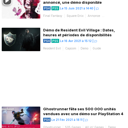
annoncé, une démo disponible
PS4
PS5
Le 15 Juin 2021 à 14:40
|
Final Fantasy
Square Enix
Annonce
Bande-annonce
Demo
Démo de Resident Evil Village : Dates,
heures et périodes de disponibilités
PS4
PS5
Le 16 Avr 2021 à 15:12
|
Resident Evil
Capcom
Demo
Guide
Ghostrunner fête ses 500 000 unités
vendues avec une démo sur PlayStation 4
PS4
Le 21 Fév 2021 à 18:11
|
Ghostrunner
505 Games
All in! Games
Demo