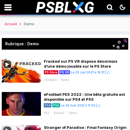
Accueil
Demo
Rubrique : Demo
Fracked sur PS VR dispose désormais
d’une démo jouable sur le PS Store
PS Store
PS VR
Le 20 Juil 2021 à 19:31
|
nDreams
Demo
eFootball PES 2022 : Une bêta gratuite est
disponible sur PS4 et PS5
PS4
PS5
Le 24 Juin 2021 à 11:33
|
PES
Konami
Demo
Stranger of Paradise : Final Fantasy Origin