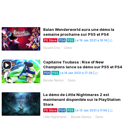
Balan Wonderworld aura une démo la
semaine prochaine sur PS5 et PS4
PS Store
PS4
PS5
Le 19 Jan 2021 à 16:14
|
Square Enix
Demo
Capitaine Tsubasa : Rise of New
Champions lance sa démo sur PS5 et PS4
PS4
PS5
Le 14 Jan 2021 à 17:26
|
Bandai Namco
Demo
La démo de Little Nightmares 2 est
maintenant disponible sur le PlayStation
Store
PS Store
PS4
PS5
Le 13 Jan 2021 à 11:56
|
Little Nightmares
Bandai Namco
Demo