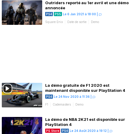
Outriders reporté au 1er avril et une démo
annoncée
PS4
PS5
Le 6 Jan 2021 à 18:00
|
Square Enix
Date de sortie
Demo
La démo gratuite de F1 2020 est
maintenant disponible sur PlayStation 4
PS4
Le 24 Nov 2020 à 11:36
|
F1
Codemasters
Demo
La démo de NBA 2K21 est disponible sur
PlayStation 4
PS Store
PS4
Le 24 Août 2020 à 19:12
|