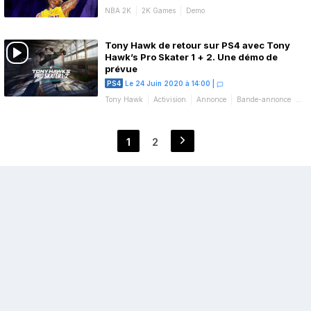
NBA 2K
2K Games
Demo
Tony Hawk de retour sur PS4 avec Tony
Hawk’s Pro Skater 1 + 2. Une démo de
prévue
PS4
Le 24 Juin 2020 à 14:00
|
Tony Hawk
Activision
Annonce
Bande-annonce
Demo
Pagination
1
2
Page
Page
des
publications