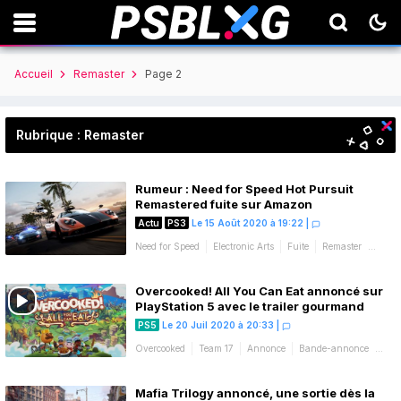
Accueil
Remaster
Page 2
Rubrique : Remaster
Rumeur : Need for Speed Hot Pursuit
Remastered fuite sur Amazon
Actu
PS3
Le 15 Août 2020 à 19:22
|
Need for Speed
Electronic Arts
Fuite
Remaster
Rumeur
Overcooked! All You Can Eat annoncé sur
PlayStation 5 avec le trailer gourmand
PS5
Le 20 Juil 2020 à 20:33
|
Overcooked
Team 17
Annonce
Bande-annonce
Remaster
Mafia Trilogy annoncé, une sortie dès la