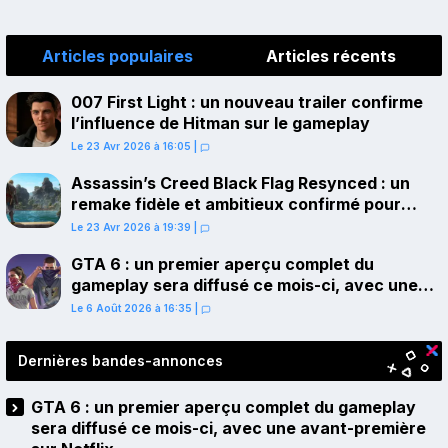
Articles populaires
Articles récents
007 First Light : un nouveau trailer confirme
l’influence de Hitman sur le gameplay
Le 23 Avr 2026 à 16:05
|
Assassin’s Creed Black Flag Resynced : un
remake fidèle et ambitieux confirmé pour
juillet sur PS5
Le 23 Avr 2026 à 19:39
|
GTA 6 : un premier aperçu complet du
gameplay sera diffusé ce mois-ci, avec une
avant-première sur Netflix
Le 6 Août 2026 à 16:35
|
Dernières bandes-annonces
GTA 6 : un premier aperçu complet du gameplay
sera diffusé ce mois-ci, avec une avant-première