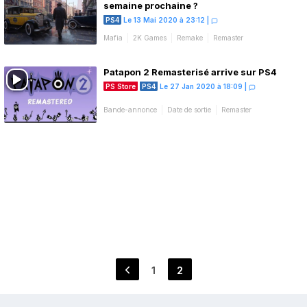
semaine prochaine ?
PS4
Le 13 Mai 2020 à 23:12
|
Mafia
2K Games
Remake
Remaster
Patapon 2 Remasterisé arrive sur PS4
PS Store
PS4
Le 27 Jan 2020 à 18:09
|
Bande-annonce
Date de sortie
Remaster
Pagination
1
2
Page
Page
des
publications