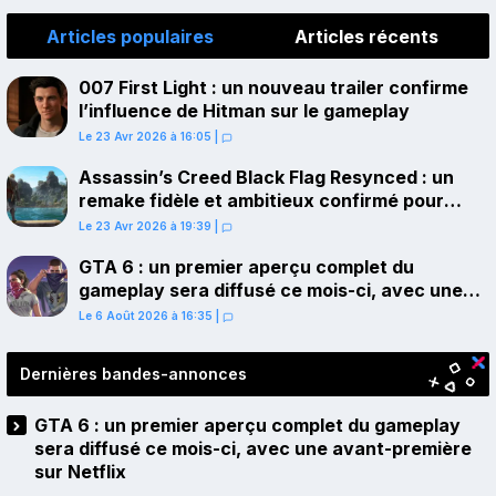
Articles populaires
Articles récents
007 First Light : un nouveau trailer confirme
l’influence de Hitman sur le gameplay
Le 23 Avr 2026 à 16:05
|
Assassin’s Creed Black Flag Resynced : un
remake fidèle et ambitieux confirmé pour
juillet sur PS5
Le 23 Avr 2026 à 19:39
|
GTA 6 : un premier aperçu complet du
gameplay sera diffusé ce mois-ci, avec une
avant-première sur Netflix
Le 6 Août 2026 à 16:35
|
Dernières bandes-annonces
GTA 6 : un premier aperçu complet du gameplay
sera diffusé ce mois-ci, avec une avant-première
sur Netflix