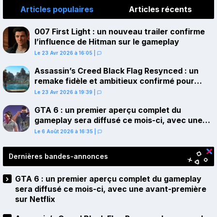
Articles populaires
Articles récents
007 First Light : un nouveau trailer confirme
l’influence de Hitman sur le gameplay
Le 23 Avr 2026 à 16:05
|
Assassin’s Creed Black Flag Resynced : un
remake fidèle et ambitieux confirmé pour
juillet sur PS5
Le 23 Avr 2026 à 19:39
|
GTA 6 : un premier aperçu complet du
gameplay sera diffusé ce mois-ci, avec une
avant-première sur Netflix
Le 6 Août 2026 à 16:35
|
Dernières bandes-annonces
GTA 6 : un premier aperçu complet du gameplay
sera diffusé ce mois-ci, avec une avant-première
sur Netflix