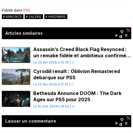
Publié dans
PS5
.
ANNONCE
GALERIE
HARDWARE
Articles similaires
Assassin’s Creed Black Flag Resynced :
un remake fidèle et ambitieux confirmé
pour juillet sur PS5
Le 23 Avr 2026 à 19:39
|
Cyrodiil renaît : Oblivion Remastered
débarque sur PS5
Le 23 Avr 2025 à 17:18
|
Bethesda Annonce DOOM : The Dark
Ages sur PS5 pour 2025
Le 10 Juin 2024 à 19:02
|
Laisser un commentaire