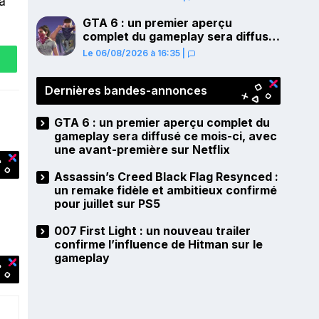
à
PS5
GTA 6 : un premier aperçu
complet du gameplay sera diffusé
ce mois-ci, avec une avant-
Le 06/08/2026 à 16:35
|
première sur Netflix
Dernières bandes-annonces
GTA 6 : un premier aperçu complet du
gameplay sera diffusé ce mois-ci, avec
une avant-première sur Netflix
Assassin’s Creed Black Flag Resynced :
un remake fidèle et ambitieux confirmé
pour juillet sur PS5
007 First Light : un nouveau trailer
confirme l’influence de Hitman sur le
gameplay