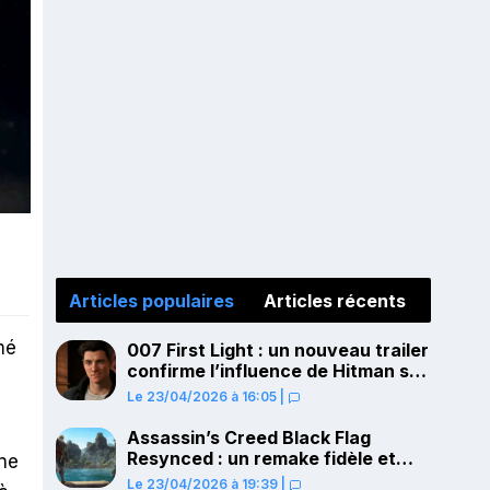
Articles populaires
Articles récents
mé
007 First Light : un nouveau trailer
confirme l’influence de Hitman sur
le gameplay
Le 23/04/2026 à 16:05
|
Assassin’s Creed Black Flag
Resynced : un remake fidèle et
une
ambitieux confirmé pour juillet sur
Le 23/04/2026 à 19:39
|