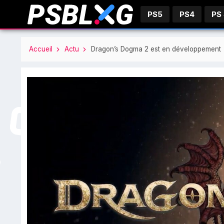
PS5
PS4
PS
Accueil
Actu
Dragon’s Dogma 2 est en développement