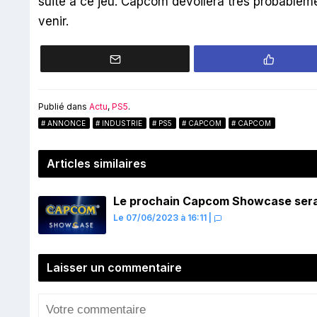
suite à ce jeu. Capcom dévoilera très probablem
venir.
Publié dans
Actu
,
PS5
.
ANNONCE
INDUSTRIE
PS5
CAPCOM
CAPCOM
Articles similaires
Le prochain Capcom Showcase sera 
Le 07/06/2023 à 16:11
|
Laisser un commentaire