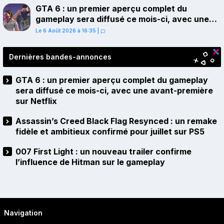
GTA 6 : un premier aperçu complet du
gameplay sera diffusé ce mois-ci, avec une
avant-première sur Netflix
Le 6 Août 2026 à 16:35
|
Dernières bandes-annonces
GTA 6 : un premier aperçu complet du gameplay
sera diffusé ce mois-ci, avec une avant-première
sur Netflix
Assassin’s Creed Black Flag Resynced : un remake
fidèle et ambitieux confirmé pour juillet sur PS5
007 First Light : un nouveau trailer confirme
l’influence de Hitman sur le gameplay
Navigation