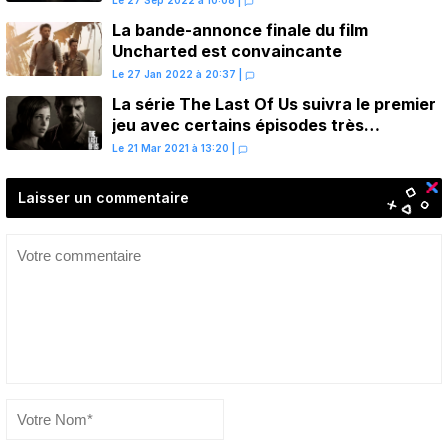
Le 27 Sep 2022 à 10:08
|
La bande-annonce finale du film
Uncharted est convaincante
Le 27 Jan 2022 à 20:37
|
La série The Last Of Us suivra le premier
jeu avec certains épisodes très
différents
Le 21 Mar 2021 à 13:20
|
Laisser un commentaire