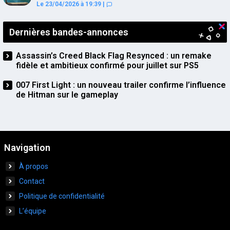
sur PS5
Le 23/04/2026 à 19:39
|
Dernières bandes-annonces
Assassin’s Creed Black Flag Resynced : un remake
fidèle et ambitieux confirmé pour juillet sur PS5
007 First Light : un nouveau trailer confirme l’influence
de Hitman sur le gameplay
Navigation
À propos
Contact
Politique de confidentialité
L’équipe