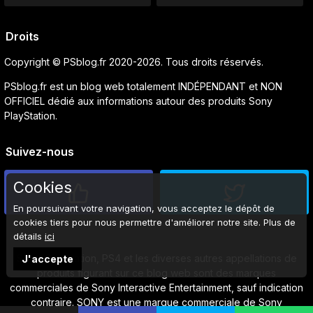
Droits
Copyright © PSblog.fr 2020-2026. Tous droits réservés.
PSblog.fr est un blog web totalement INDÉPENDANT et NON
OFFICIEL dédié aux informations autour des produits Sony
PlayStation.
Suivez-nous
Cookies
En poursuivant votre navigation, vous acceptez le dépôt de
cookies tiers pour nous permettre d'améliorer notre site. Plus de
détails
ici
Sony, PlayStation, PS4 et les diverses autres appellations de
J'accepte
produits figurant sur ce blog web sont des marques
commerciales de Sony Interactive Entertainment, sauf indication
contraire. SONY est une marque commerciale de Sony