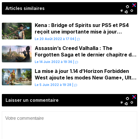
Articles similaires
Kena : Bridge of Spirits sur PS5 et PS4
reçoit une importante mise à jour
anniversaire
Le 20 Août 2022 à 17:04
|
Assassin’s Creed Valhalla : The
Forgotten Saga et le dernier chapitre de
l’histoire annoncés
Le 14 Juin 2022 à 19:36
|
La mise à jour 1.14 d’Horizon Forbidden
West ajoute les modes New Game+, Ultra
et d’autres nouveautés
Le 5 Juin 2022 à 19:28
|
Laisser un commentaire