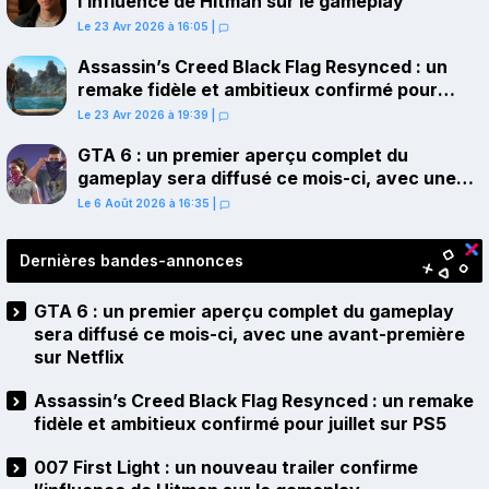
l’influence de Hitman sur le gameplay
Le 23 Avr 2026 à 16:05
|
Assassin’s Creed Black Flag Resynced : un
remake fidèle et ambitieux confirmé pour
juillet sur PS5
Le 23 Avr 2026 à 19:39
|
GTA 6 : un premier aperçu complet du
gameplay sera diffusé ce mois-ci, avec une
avant-première sur Netflix
Le 6 Août 2026 à 16:35
|
Dernières bandes-annonces
GTA 6 : un premier aperçu complet du gameplay
sera diffusé ce mois-ci, avec une avant-première
sur Netflix
Assassin’s Creed Black Flag Resynced : un remake
fidèle et ambitieux confirmé pour juillet sur PS5
007 First Light : un nouveau trailer confirme