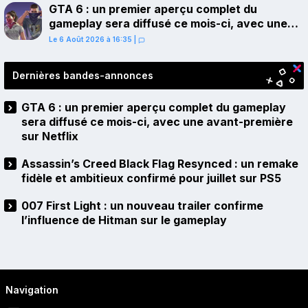
GTA 6 : un premier aperçu complet du
gameplay sera diffusé ce mois-ci, avec une
avant-première sur Netflix
Le 6 Août 2026 à 16:35
|
Dernières bandes-annonces
GTA 6 : un premier aperçu complet du gameplay
sera diffusé ce mois-ci, avec une avant-première
sur Netflix
Assassin’s Creed Black Flag Resynced : un remake
fidèle et ambitieux confirmé pour juillet sur PS5
007 First Light : un nouveau trailer confirme
l’influence de Hitman sur le gameplay
Navigation