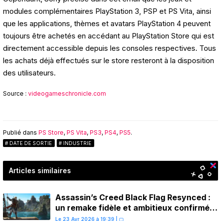
modules complémentaires PlayStation 3, PSP et PS Vita, ainsi
que les applications, thèmes et avatars PlayStation 4 peuvent
toujours être achetés en accédant au PlayStation Store qui est
directement accessible depuis les consoles respectives. Tous
les achats déjà effectués sur le store resteront à la disposition
des utilisateurs.
Source :
videogameschronicle.com
Publié dans
PS Store
,
PS Vita
,
PS3
,
PS4
,
PS5
.
DATE DE SORTIE
INDUSTRIE
Articles similaires
Assassin’s Creed Black Flag Resynced :
un remake fidèle et ambitieux confirmé
pour juillet sur PS5
Le 23 Avr 2026 à 19:39
|