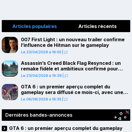
Articles populaires
Articles récents
007 First Light : un nouveau trailer confirme
l’influence de Hitman sur le gameplay
Le 23/04/2026 à 16:05
|
Assassin’s Creed Black Flag Resynced : un
remake fidèle et ambitieux confirmé pour
juillet sur PS5
Le 23/04/2026 à 19:39
|
GTA 6 : un premier aperçu complet du
gameplay sera diffusé ce mois-ci, avec une
avant-première sur Netflix
Le 06/08/2026 à 16:35
|
Dernières bandes-annonces
GTA 6 : un premier aperçu complet du gameplay