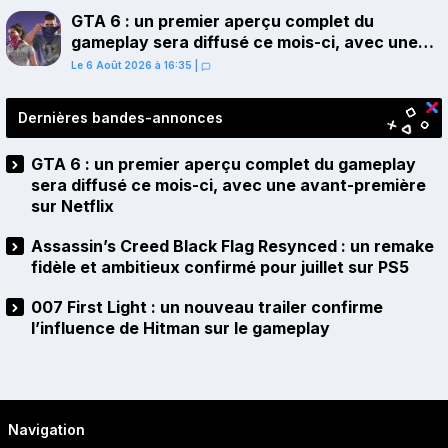
GTA 6 : un premier aperçu complet du
gameplay sera diffusé ce mois-ci, avec une
avant-première sur Netflix
Le 6 Août 2026 à 16:35
|
Dernières bandes-annonces
GTA 6 : un premier aperçu complet du gameplay
sera diffusé ce mois-ci, avec une avant-première
sur Netflix
Assassin’s Creed Black Flag Resynced : un remake
fidèle et ambitieux confirmé pour juillet sur PS5
007 First Light : un nouveau trailer confirme
l’influence de Hitman sur le gameplay
Navigation