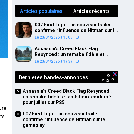
Articles populaires
Articles récents
007 First Light : un nouveau trailer
confirme l’influence de Hitman sur le
gameplay
Le 23/04/2026 à 16:05
|
Assassin’s Creed Black Flag
Resynced : un remake fidèle et
ambitieux confirmé pour juillet sur
Le 23/04/2026 à 19:39
|
PS5
Dernières bandes-annonces
Assassin’s Creed Black Flag Resynced :
un remake fidèle et ambitieux confirmé
pour juillet sur PS5
ure.
007 First Light : un nouveau trailer
its
confirme l’influence de Hitman sur le
gameplay