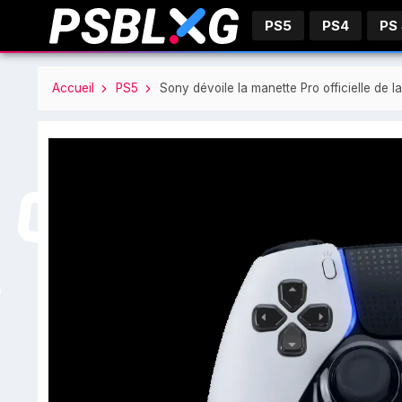
PS5
PS4
PS
Accueil
PS5
Sony dévoile la manette Pro officielle de 