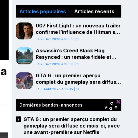
Articles populaires
Articles récents
007 First Light : un nouveau trailer
confirme l’influence de Hitman sur
le gameplay
Le 23 Avr 2026 à 16:05
|
Assassin’s Creed Black Flag
Resynced : un remake fidèle et
ambitieux confirmé pour juillet sur
Le 23 Avr 2026 à 19:39
|
la
PS5
GTA 6 : un premier aperçu
complet du gameplay sera diffusé
ce mois-ci, avec une avant-
Le 6 Août 2026 à 16:35
|
première sur Netflix
Dernières bandes-annonces
GTA 6 : un premier aperçu complet du
gameplay sera diffusé ce mois-ci, avec
une avant-première sur Netflix