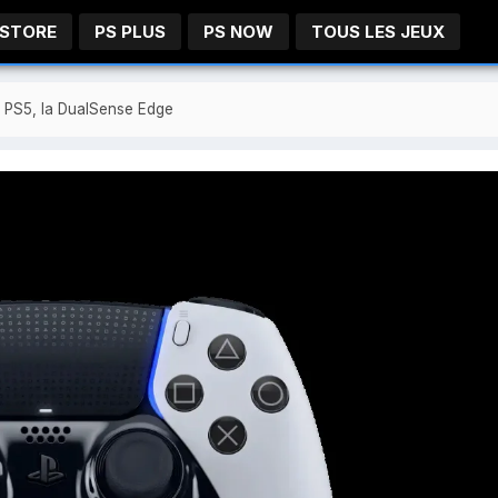
 STORE
PS PLUS
PS NOW
TOUS LES JEUX
la PS5, la DualSense Edge