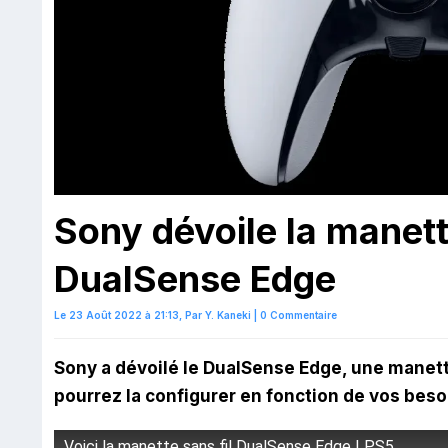
Sony dévoile la manette
DualSense Edge
Le 23 Août 2022 à 21:13,
Par
Y. Kaneki
|
0 Commentaire
Sony a dévoilé le DualSense Edge, une manett
pourrez la configurer en fonction de vos beso
Voici la manette sans fil DualSense Edge | PS5