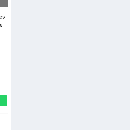
es
de