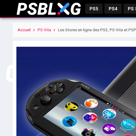
PS5
PS4
PS
Accueil
PS Vita
Les Stores en ligne des PS3, PS Vita et PSP