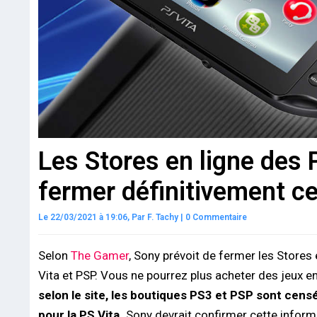
Les Stores en ligne des 
fermer définitivement ce
Le 22/03/2021 à 19:06,
Par
F. Tachy
|
0 Commentaire
Selon
The Gamer
, Sony prévoit de fermer les Stores 
Vita et PSP. Vous ne pourrez plus acheter des jeux e
selon le site, les boutiques PS3 et PSP sont censée
pour la PS Vita.
Sony devrait confirmer cette informa