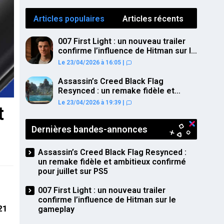
Articles populaires
Articles récents
007 First Light : un nouveau trailer
confirme l’influence de Hitman sur le
gameplay
Le 23/04/2026 à 16:05
|
Assassin’s Creed Black Flag
Resynced : un remake fidèle et
ambitieux confirmé pour juillet sur
Le 23/04/2026 à 19:39
|
t
PS5
Dernières bandes-annonces
Assassin’s Creed Black Flag Resynced :
un remake fidèle et ambitieux confirmé
pour juillet sur PS5
007 First Light : un nouveau trailer
confirme l’influence de Hitman sur le
21
gameplay