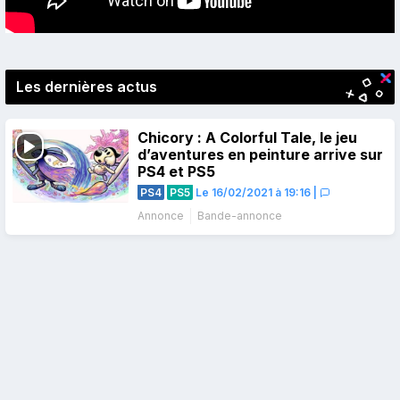
Les dernières actus
Chicory : A Colorful Tale, le jeu
d’aventures en peinture arrive sur
PS4 et PS5
PS4
PS5
Le 16/02/2021 à 19:16
|
Annonce
Bande-annonce
Navigation
des
articles