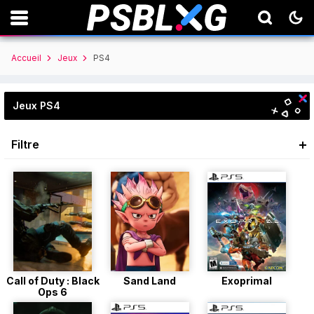
Accueil
Jeux
PS4
Jeux PS4
Filtre
Call of Duty : Black
Sand Land
Exoprimal
Ops 6