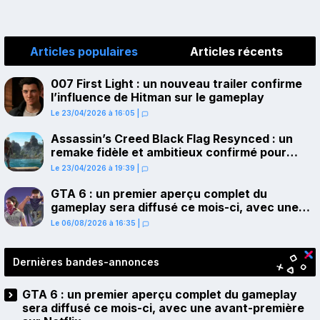
Articles populaires
Articles récents
007 First Light : un nouveau trailer confirme
l’influence de Hitman sur le gameplay
Le 23/04/2026 à 16:05
|
Assassin’s Creed Black Flag Resynced : un
remake fidèle et ambitieux confirmé pour
juillet sur PS5
Le 23/04/2026 à 19:39
|
GTA 6 : un premier aperçu complet du
gameplay sera diffusé ce mois-ci, avec une
avant-première sur Netflix
Le 06/08/2026 à 16:35
|
Dernières bandes-annonces
GTA 6 : un premier aperçu complet du gameplay
sera diffusé ce mois-ci, avec une avant-première