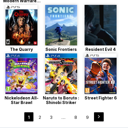
Modern Warfare 2
(2022)
The Quarry
Sonic Frontiers
Resident Evil 4
Nickelodeon All-
Naruto to Boruto :
Street Fighter 6
Star Brawl
Shinobi Striker
Navigation
1
2
3
…
8
9
Page
Page
Page
Page
Page
des