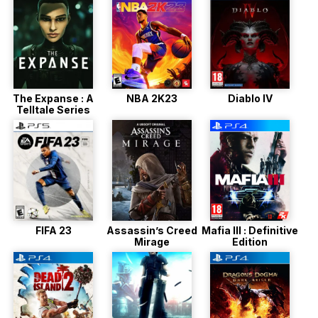
The Expanse : A
NBA 2K23
Diablo IV
Telltale Series
FIFA 23
Assassin’s Creed
Mafia III : Definitive
Mirage
Edition