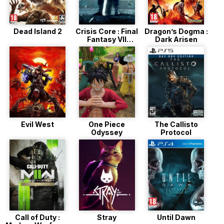
Dead Island 2
Crisis Core : Final
Dragon’s Dogma :
Fantasy VII
Dark Arisen
Reunion
Evil West
One Piece
The Callisto
Odyssey
Protocol
Call of Duty :
Stray
Until Dawn