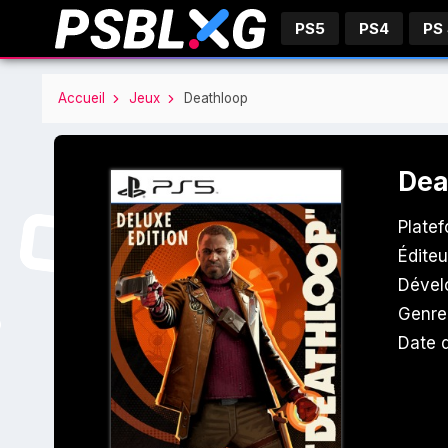
PS5
PS4
PS
Accueil
Jeux
Deathloop
Dea
Plate
Éditeu
Dével
Genre
Date d