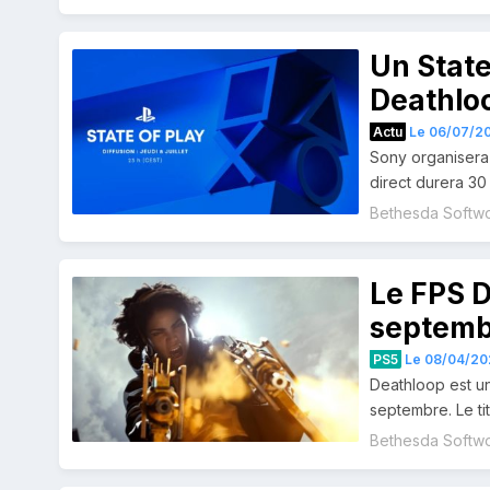
Un State 
Deathloo
Actu
Le 06/07/20
Sony organisera 
direct durera 30 
Bethesda Softw
Le FPS D
septemb
PS5
Le 08/04/202
Deathloop est un
septembre. Le titr
Bethesda Softw