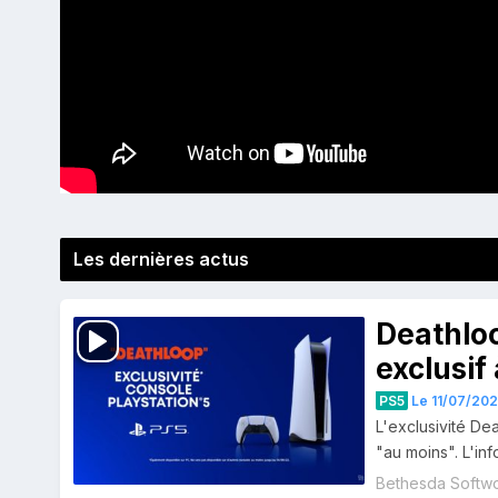
Les dernières actus
Deathloo
exclusif
PS5
Le 11/07/2021
L'exclusivité De
"au moins". L'inf
Bethesda Softw