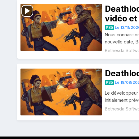
Deathloo
vidéo et
PS5
Le 13/11/202
Nous connaissons
nouvelle date, B
Bethesda Softw
Deathlo
PS5
Le 18/08/202
Le développeur A
initialement pré
Bethesda Softw
Navigation