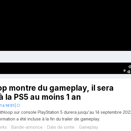
p montre du gameplay, il sera
 à la PS5 au moins 1 an
 à 14:51
|
athloop sur console PlayStation 5 durera jusqu'au 14 septembre 202
ormation a été incluse à la fin du trailer de gameplay.
orks
Bande-annonce
Date de sortie
Gameplay