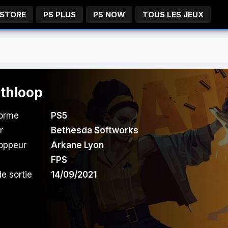
 STORE
PS PLUS
PS NOW
TOUS LES JEUX
thloop
forme
PS5
r
Bethesda Softworks
oppeur
Arkane Lyon
FPS
e sortie
14/09/2021