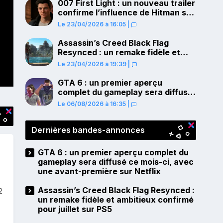
007 First Light : un nouveau trailer
confirme l’influence de Hitman sur
le gameplay
Le 23/04/2026 à 16:05
|
Assassin’s Creed Black Flag
Resynced : un remake fidèle et
ambitieux confirmé pour juillet sur
Le 23/04/2026 à 19:39
|
PS5
GTA 6 : un premier aperçu
complet du gameplay sera diffusé
ce mois-ci, avec une avant-
Le 06/08/2026 à 16:35
|
première sur Netflix
Dernières bandes-annonces
GTA 6 : un premier aperçu complet du
gameplay sera diffusé ce mois-ci, avec
une avant-première sur Netflix
Assassin’s Creed Black Flag Resynced :
2
un remake fidèle et ambitieux confirmé
pour juillet sur PS5