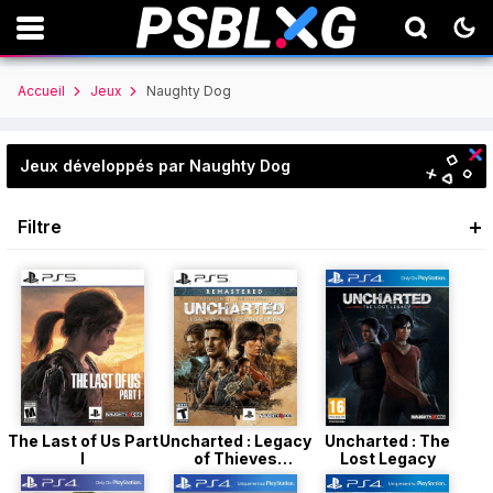
Accueil
Jeux
Naughty Dog
Jeux développés par Naughty Dog
Filtre
The Last of Us Part
Uncharted : Legacy
Uncharted : The
I
of Thieves
Lost Legacy
Collection