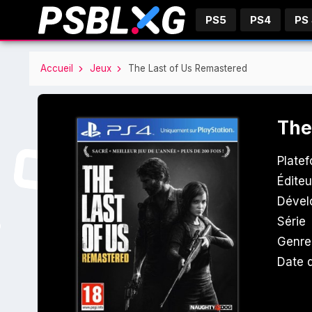
PS5
PS4
PS
Accueil
Jeux
The Last of Us Remastered
The
Plate
Éditeu
Dével
Série
Genre
Date d