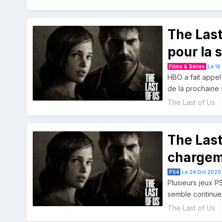
The Last
pour la 
Films & Séries
Le 16
HBO a fait appel
de la prochaine 
The Last of Us
The Last
chargem
PS4 avec 
PS4
Le 24 Oct 2020 
Plusieurs jeux P
semble continuer
The Last of Us