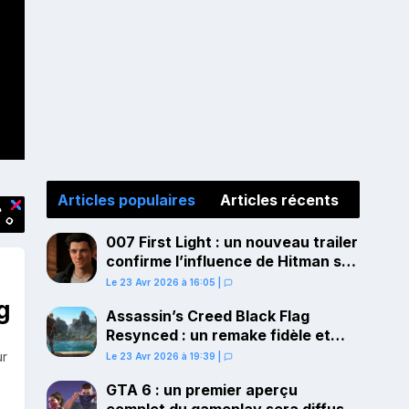
Articles populaires
Articles récents
007 First Light : un nouveau trailer
confirme l’influence de Hitman sur
le gameplay
Le 23 Avr 2026 à 16:05
|
g
Assassin’s Creed Black Flag
Resynced : un remake fidèle et
ambitieux confirmé pour juillet sur
ur
Le 23 Avr 2026 à 19:39
|
PS5
GTA 6 : un premier aperçu