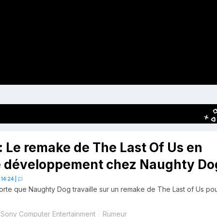
 Le remake de The Last Of Us en
e développement chez Naughty Do
 14:24
|
rte que Naughty Dog travaille sur un remake de The Last of Us po
Sony Computer Entertainment
Rumeur