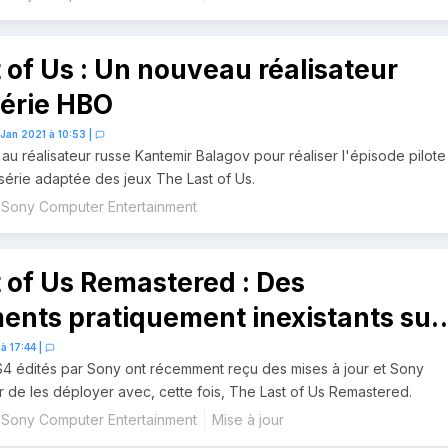
 of Us : Un nouveau réalisateur
série HBO
 Jan 2021 à 10:53
|
 au réalisateur russe Kantemir Balagov pour réaliser l'épisode pilote
série adaptée des jeux The Last of Us.
Sony Computer Entertainment
 of Us Remastered : Des
ents pratiquement inexistants sur
la mise à jour 1.11
à 17:44
|
S4 édités par Sony ont récemment reçu des mises à jour et Sony
 de les déployer avec, cette fois, The Last of Us Remastered.
Sony Computer Entertainment
Mise à jour