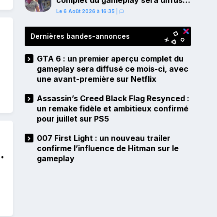
complet du gameplay sera diffusé
ce mois-ci, avec une avant-
Le 6 Août 2026 à 16:35
|
première sur Netflix
Dernières bandes-annonces
GTA 6 : un premier aperçu complet du
gameplay sera diffusé ce mois-ci, avec
une avant-première sur Netflix
Assassin’s Creed Black Flag Resynced :
un remake fidèle et ambitieux confirmé
pour juillet sur PS5
007 First Light : un nouveau trailer
confirme l’influence de Hitman sur le
gameplay