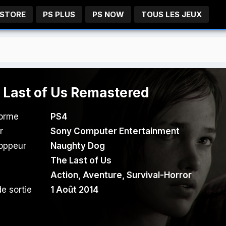
 STORE
PS PLUS
PS NOW
TOUS LES JEUX
 Last of Us Remastered
forme
PS4
r
Sony Computer Entertainment
oppeur
Naughty Dog
The Last of Us
Action
,
Aventure
,
Survival-Horror
e sortie
1 Août 2014