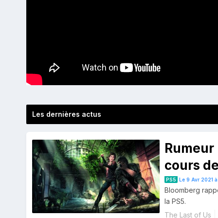
Les dernières actus
Rumeur :
cours d
PS5
Le 9 Avr 2021 à
Bloomberg rappo
la PS5.
The Last of Us