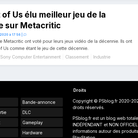
 of Us élu meilleur jeu de la
 sur Metacritic
 2020 à 17:56
|
de Metacritic ont voté pour leurs jeux vidéo de la décennie. Ils ont
of Us comme étant le jeu de cette décennie.
Sony Computer Entertainment
Classement
Industrie
Droits
Copyright © PSblog.fr 2020-20
Bande-annonce
droits réservés.
rtie
DLC
PSblog.fr est un blog web total
t
Gameplay
INDÉPENDANT et NON OFFICIEL
informations autour des produit
Hardware
PlayStation.