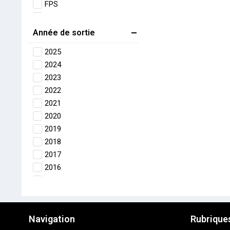
FPS
Gestion
Horreur
Année de sortie
Infiltration
2025
MMO
2024
MMORPG
2023
Plate-forme
2022
Puzzle-Game
2021
Roguelike
2020
RPG
2019
Shooter
2018
Simulation
2017
Sport
2016
Stratégie
2015
Survie
2014
Survival-Horror
2013
TPS
Navigation
Rubrique
2012