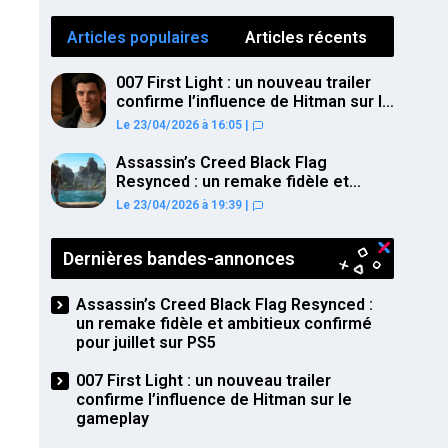
Articles populaires
Articles récents
007 First Light : un nouveau trailer
confirme l’influence de Hitman sur le
gameplay
Le 23/04/2026 à 16:05
|
Assassin’s Creed Black Flag
Resynced : un remake fidèle et
ambitieux confirmé pour juillet sur
Le 23/04/2026 à 19:39
|
PS5
Dernières bandes-annonces
Assassin’s Creed Black Flag Resynced :
un remake fidèle et ambitieux confirmé
pour juillet sur PS5
007 First Light : un nouveau trailer
confirme l’influence de Hitman sur le
gameplay