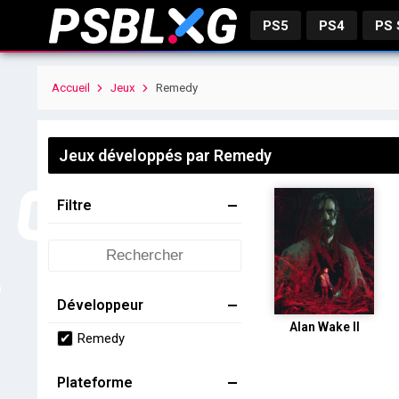
PS5
PS4
PS
Accueil
Jeux
Remedy
Jeux développés par Remedy
Filtre
Développeur
Alan Wake II
Remedy
Plateforme