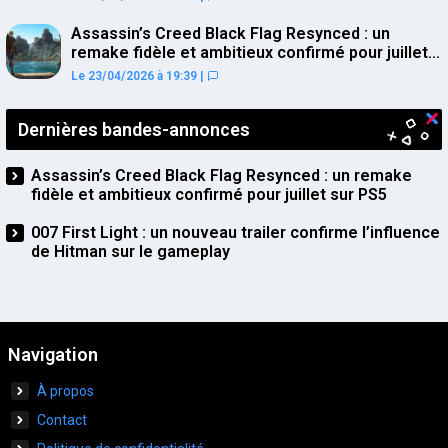
Assassin’s Creed Black Flag Resynced : un
remake fidèle et ambitieux confirmé pour juillet
sur PS5
Le 23/04/2026 à 19:39
|
Dernières bandes-annonces
Assassin’s Creed Black Flag Resynced : un remake
fidèle et ambitieux confirmé pour juillet sur PS5
007 First Light : un nouveau trailer confirme l’influence
de Hitman sur le gameplay
Navigation
À propos
Contact