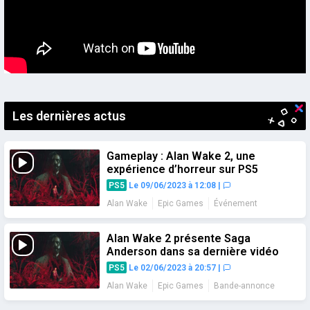
Les dernières actus
Gameplay : Alan Wake 2, une
expérience d’horreur sur PS5
PS5
Le 09/06/2023 à 12:08
|
Alan Wake
Epic Games
Événement
Gameplay
Alan Wake 2 présente Saga
Anderson dans sa dernière vidéo
PS5
Le 02/06/2023 à 20:57
|
Alan Wake
Epic Games
Bande-annonce