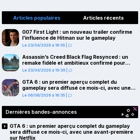
Articles populaires
Articles récents
007 First Light : un nouveau trailer confirme
l’influence de Hitman sur le gameplay
Le 23/04/2026 à 16:05
|
Assassin’s Creed Black Flag Resynced : un
remake fidèle et ambitieux confirmé pour
juillet sur PS5
Le 23/04/2026 à 19:39
|
GTA 6 : un premier aperçu complet du
gameplay sera diffusé ce mois-ci, avec une
avant-première sur Netflix
Le 06/08/2026 à 16:35
|
Dernières bandes-annonces
GTA 6 : un premier aperçu complet du gameplay
sera diffusé ce mois-ci, avec une avant-première
sur Netflix