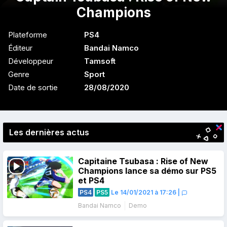
Champions
Plateforme
PS4
Éditeur
Bandai Namco
Développeur
Tamsoft
Genre
Sport
Date de sortie
28/08/2020
Les dernières actus
Capitaine Tsubasa : Rise of New
Champions lance sa démo sur PS5
et PS4
PS4
PS5
Le 14/01/2021 à 17:26
|
Bandai Namco
Demo