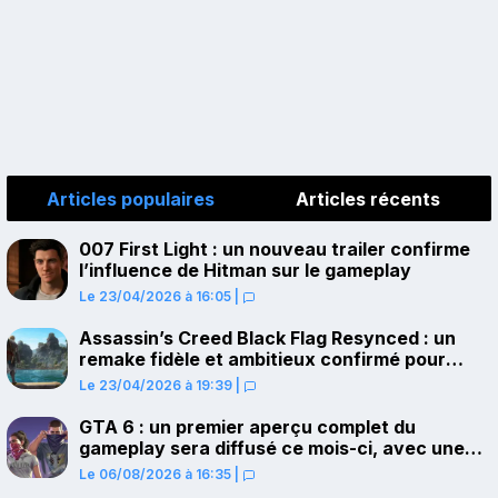
Articles populaires
Articles récents
007 First Light : un nouveau trailer confirme
l’influence de Hitman sur le gameplay
Le 23/04/2026 à 16:05
|
Assassin’s Creed Black Flag Resynced : un
remake fidèle et ambitieux confirmé pour
juillet sur PS5
Le 23/04/2026 à 19:39
|
GTA 6 : un premier aperçu complet du
gameplay sera diffusé ce mois-ci, avec une
avant-première sur Netflix
Le 06/08/2026 à 16:35
|