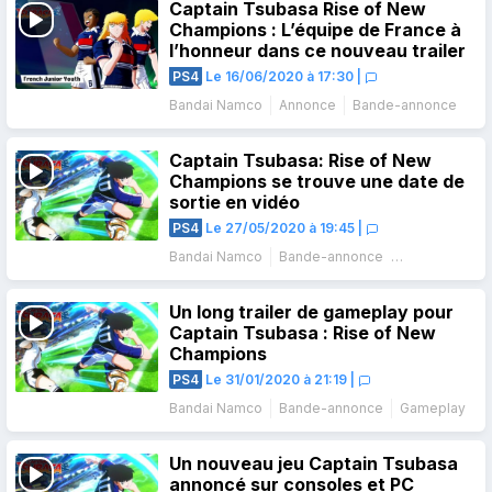
Captain Tsubasa Rise of New
Champions : L’équipe de France à
l’honneur dans ce nouveau trailer
PS4
Le 16/06/2020 à 17:30
|
Bandai Namco
Annonce
Bande-annonce
Captain Tsubasa: Rise of New
Champions se trouve une date de
sortie en vidéo
PS4
Le 27/05/2020 à 19:45
|
Bandai Namco
Bande-annonce
Date de sortie
Un long trailer de gameplay pour
Captain Tsubasa : Rise of New
Champions
PS4
Le 31/01/2020 à 21:19
|
Bandai Namco
Bande-annonce
Gameplay
Un nouveau jeu Captain Tsubasa
annoncé sur consoles et PC