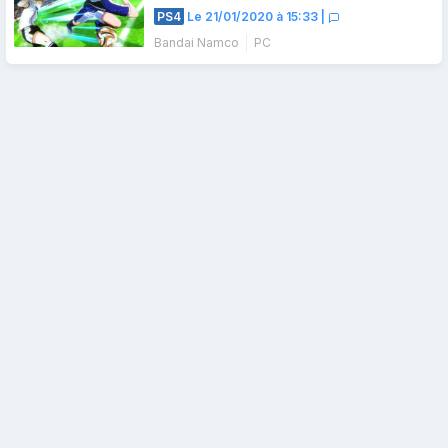
PS4
Le 21/01/2020 à 15:33
|
Bandai Namco
PC
Navigation
des
articles