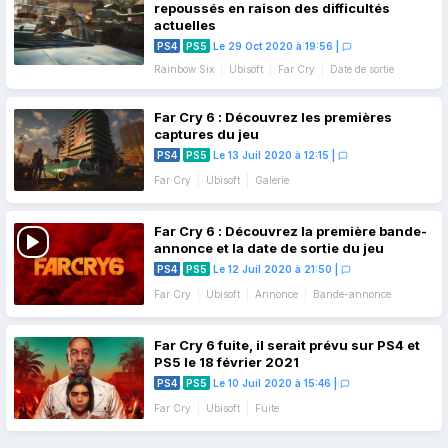
repoussés en raison des difficultés
actuelles
PS4
PS5
Le 29 Oct 2020 à 19:56
|
Rainbow Six
Ubisoft
Far Cry
Date de sortie
Far Cry 6 : Découvrez les premières
captures du jeu
PS4
PS5
Le 13 Juil 2020 à 12:15
|
Far Cry
Ubisoft
Galerie
Far Cry 6 : Découvrez la première bande-
annonce et la date de sortie du jeu
PS4
PS5
Le 12 Juil 2020 à 21:50
|
Far Cry
Ubisoft
Annonce
Bande-annonce
Far Cry 6 fuite, il serait prévu sur PS4 et
PS5 le 18 février 2021
PS4
PS5
Le 10 Juil 2020 à 15:46
|
Far Cry
Ubisoft
Fuite