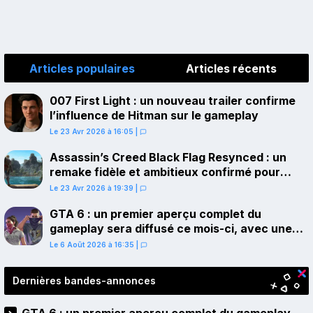
Articles populaires
Articles récents
007 First Light : un nouveau trailer confirme
l’influence de Hitman sur le gameplay
Le 23 Avr 2026 à 16:05
|
Assassin’s Creed Black Flag Resynced : un
remake fidèle et ambitieux confirmé pour
juillet sur PS5
Le 23 Avr 2026 à 19:39
|
GTA 6 : un premier aperçu complet du
gameplay sera diffusé ce mois-ci, avec une
avant-première sur Netflix
Le 6 Août 2026 à 16:35
|
Dernières bandes-annonces