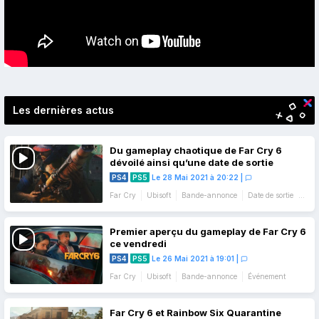
Les dernières actus
Du gameplay chaotique de Far Cry 6
dévoilé ainsi qu’une date de sortie
PS4
PS5
Le 28 Mai 2021 à 20:22
|
Far Cry
Ubisoft
Bande-annonce
Date de sortie
Gameplay
Premier aperçu du gameplay de Far Cry 6
ce vendredi
PS4
PS5
Le 26 Mai 2021 à 19:01
|
Far Cry
Ubisoft
Bande-annonce
Événement
Far Cry 6 et Rainbow Six Quarantine