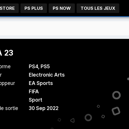
 STORE
PS PLUS
PS NOW
TOUS LES JEUX
A 23
forme
PS4
,
PS5
r
Electronic Arts
oppeur
EA Sports
FIFA
Sport
e sortie
30 Sep 2022