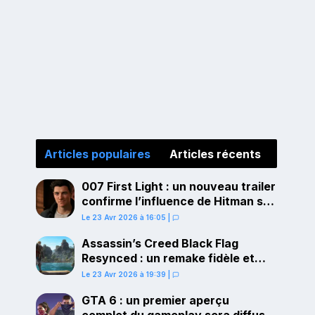
Articles populaires
Articles récents
007 First Light : un nouveau trailer
confirme l’influence de Hitman sur
le gameplay
Le 23 Avr 2026 à 16:05
|
Assassin’s Creed Black Flag
Resynced : un remake fidèle et
ambitieux confirmé pour juillet sur
Le 23 Avr 2026 à 19:39
|
PS5
GTA 6 : un premier aperçu