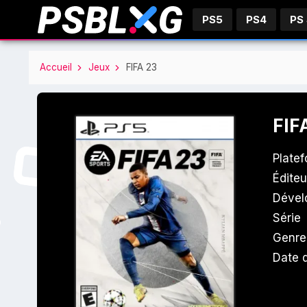
PS5
PS4
PS
Accueil
Jeux
FIFA 23
FIF
Plate
Éditeu
Dével
Série
Genre
Date d