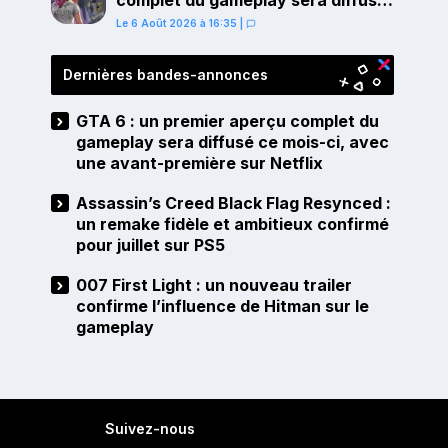
complet du gameplay sera diffusé
ce mois-ci, avec une avant-
Le 6 Août 2026 à 16:35
|
première sur Netflix
Dernières bandes-annonces
GTA 6 : un premier aperçu complet du
gameplay sera diffusé ce mois-ci, avec
une avant-première sur Netflix
Assassin’s Creed Black Flag Resynced :
un remake fidèle et ambitieux confirmé
pour juillet sur PS5
007 First Light : un nouveau trailer
confirme l’influence de Hitman sur le
gameplay
Suivez-nous