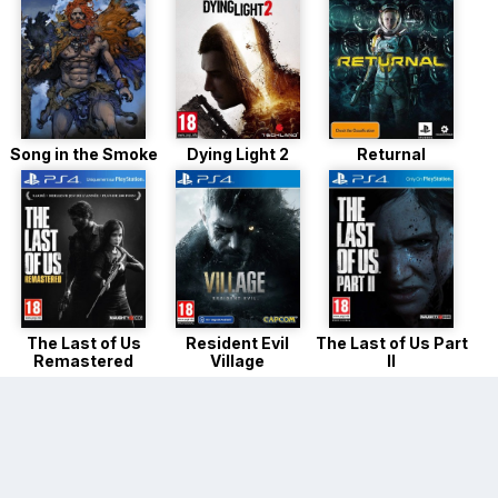
Song in the Smoke
Dying Light 2
Returnal
The Last of Us
Resident Evil
The Last of Us Part
Remastered
Village
II