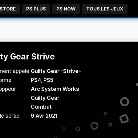
 STORE
PS PLUS
PS NOW
TOUS LES JEUX
lty Gear Strive
ment appelé
Guilty Gear -Strive-
forme
PS4
,
PS5
oppeur
Arc System Works
Guilty Gear
Combat
e sortie
9 Avr 2021