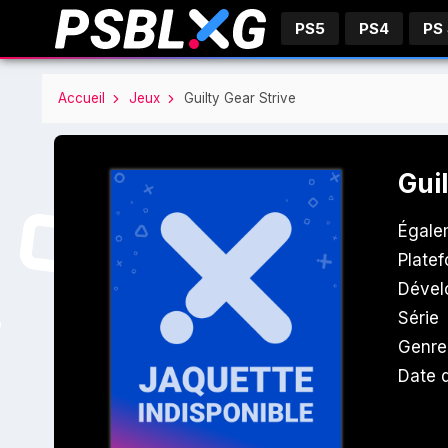
PS5
PS4
PS
Accueil
Jeux
Guilty Gear Strive
Gui
Égale
Plate
Dével
Série
Genre
Date d