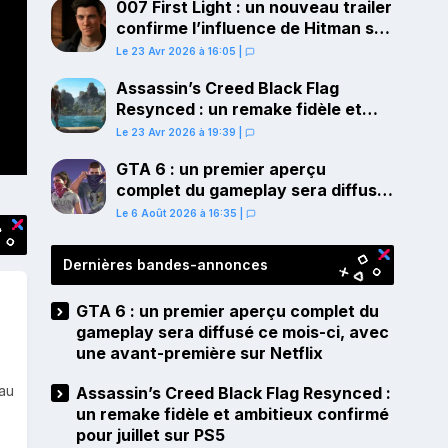
007 First Light : un nouveau trailer
confirme l’influence de Hitman sur
le gameplay
Le 23 Avr 2026 à 16:05
|
Assassin’s Creed Black Flag
Resynced : un remake fidèle et
ambitieux confirmé pour juillet sur
Le 23 Avr 2026 à 19:39
|
PS5
GTA 6 : un premier aperçu
complet du gameplay sera diffusé
ce mois-ci, avec une avant-
Le 6 Août 2026 à 16:35
|
première sur Netflix
Dernières bandes-annonces
GTA 6 : un premier aperçu complet du
gameplay sera diffusé ce mois-ci, avec
une avant-première sur Netflix
 au
Assassin’s Creed Black Flag Resynced :
un remake fidèle et ambitieux confirmé
pour juillet sur PS5