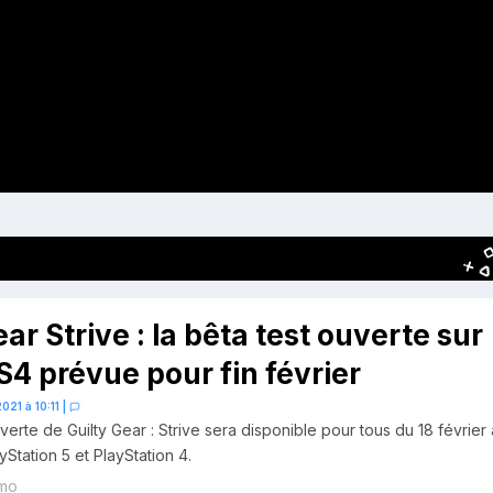
ar Strive : la bêta test ouverte sur
S4 prévue pour fin février
021 à 10:11
|
verte de Guilty Gear : Strive sera disponible pour tous du 18 février
ayStation 5 et PlayStation 4.
mo