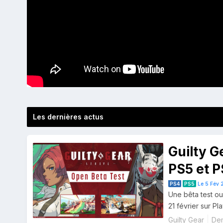
Les dernières actus
Guilty Ge
PS5 et P
PS4
PS5
Le 5 Fév 2
Une bêta test ou
21 février sur Pl
Guilty Gear
De