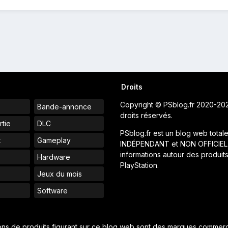
Droits
Copyright © PSblog.fr 2020-20
Bande-annonce
droits réservés.
rtie
DLC
PSblog.fr est un blog web total
t
Gameplay
INDÉPENDANT et NON OFFICIEL
informations autour des produit
Hardware
PlayStation.
Jeux du mois
s
Software
ions de produits figurant sur ce blog web sont des marques commerci