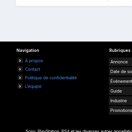
Navigation
des
articles
Navigation
Rubriques
À propos
Annonce
Contact
Date de so
Politique de confidentialité
Événemen
L’équipe
Guide
Industrie
Promotion
Sony, PlayStation, PS4 et les diverses autres appellat