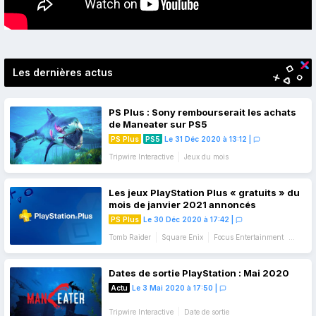
Les dernières actus
PS Plus : Sony rembourserait les achats
de Maneater sur PS5
PS Plus
PS5
Le 31 Déc 2020 à 13:12
|
Tripwire Interactive
Jeux du mois
Les jeux PlayStation Plus « gratuits » du
mois de janvier 2021 annoncés
PS Plus
Le 30 Déc 2020 à 17:42
|
Tomb Raider
Square Enix
Focus Entertainment
Tripwire Interactive
Jeux du mois
Dates de sortie PlayStation : Mai 2020
Actu
Le 3 Mai 2020 à 17:50
|
Tripwire Interactive
Date de sortie