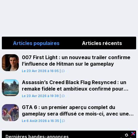
Articles populaires
Articles récents
007 First Light : un nouveau trailer confirme
l’influence de Hitman sur le gameplay
Le 23 Avr 2026 à 16:05
|
Assassin’s Creed Black Flag Resynced : un
remake fidèle et ambitieux confirmé pour
juillet sur PS5
Le 23 Avr 2026 à 19:39
|
GTA 6 : un premier aperçu complet du
gameplay sera diffusé ce mois-ci, avec une
avant-première sur Netflix
Le 6 Août 2026 à 16:35
|
Dernières bandes-annonces