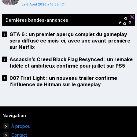
avant-première sur Netflix
Le 6 Août 2026 à 16:35
|
Dernières bandes-annonces
GTA 6 : un premier aperçu complet du gameplay
sera diffusé ce mois-ci, avec une avant-première
sur Netflix
Assassin’s Creed Black Flag Resynced : un remake
fidèle et ambitieux confirmé pour juillet sur PS5
007 First Light : un nouveau trailer confirme
l’influence de Hitman sur le gameplay
Navigation
À propos
Contact